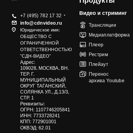
Продукты
Видео и стриминг
+7 (495) 782 17 32
info@cdnvideo.ru
Трансляции
Юридическое имя:
Медиаплатформа
ОБЩЕСТВО С
ОГРАНИЧЕННОЙ
Плеер
ОТВЕТСТВЕННОСТЬЮ
Рестрим
"СДН-ВИДЕО"
Адрес:
Плейаут
109028, МОСКВА, ВН.
ТЕР. Г.
Перенос
МУНИЦИПАЛЬНЫЙ
архива Youtube
ОКРУГ ТАГАНСКИЙ,
СОЛЯНКА УЛ., Д.13/3,
СТР. 1
Реквизиты:
ОГРН: 1107746205841
ИНН: 7733728241
КПП: 772901001
ОКВЭД:
62.01