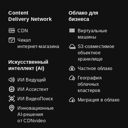
Content
Облако для
Delivery Network
бизнеса
CDN
Виртуальные
машины
Чекап
интернет-магазина
S3-совместимое
объектное
хранилище
Искусственный
интеллект (AI)
Частное облако
География
ИИ Ведущий
облачных
ИИ Ассистент
кластеров
ИИ ВидеоПоиск
Миграция в облако
Инновационные
AI-решения
от CDNvideo