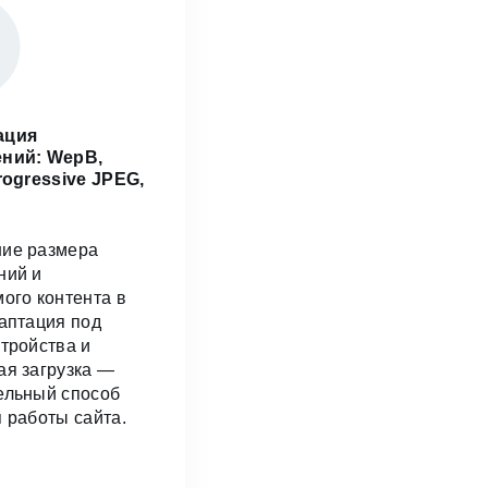
ация
ний: WepB,
rogressive JPEG,
ие размера
ний и
ого контента в
аптация под
тройства и
ая загрузка —
ельный способ
 работы сайта.