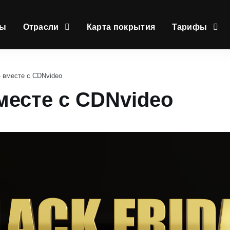
сы
Отрасли
Карта покрытия
Тарифы
 вместе с CDNvideo
месте с CDNvideo