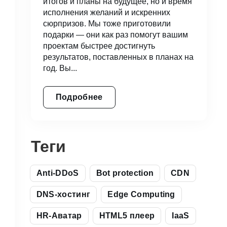
итогов и планы на будущее, но и время
исполнения желаний и искренних
сюрпризов. Мы тоже приготовили
подарки — они как раз помогут вашим
проектам быстрее достигнуть
результатов, поставленных в планах на
год. Вы...
Подробнее
Теги
Anti-DDoS
Bot protection
CDN
DNS-хостинг
Edge Computing
HR-Аватар
HTML5 плеер
IaaS