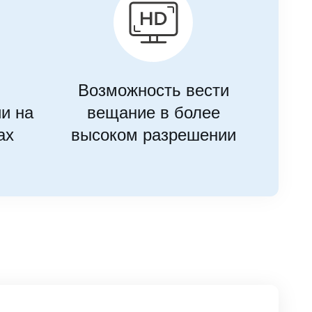
Возможность вести
Н
и на
вещание в более
ах
высоком разрешении
о