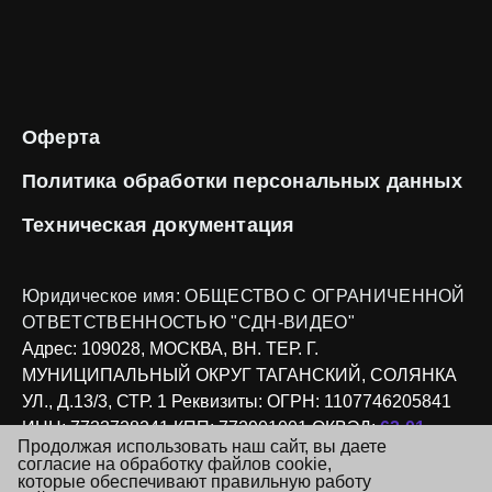
Оферта
Политика обработки
персональных данных
Техническая
документация
Юридическое имя:
ОБЩЕСТВО С ОГРАНИЧЕННОЙ
ОТВЕТСТВЕННОСТЬЮ "СДН-ВИДЕО"
Адрес:
109028, МОСКВА, ВН. ТЕР. Г.
МУНИЦИПАЛЬНЫЙ ОКРУГ ТАГАНСКИЙ, СОЛЯНКА
УЛ., Д.13/3, СТР. 1
Реквизиты:
ОГРН: 1107746205841
ИНН: 7733728241
КПП: 772901001
ОКВЭД:
62.01
Продолжая использовать наш сайт, вы даете
согласие на обработку файлов cookie,
Copyright © 2026
Все права защищены
которые обеспечивают правильную работу