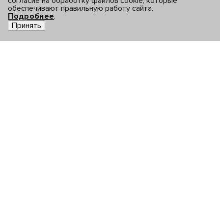
согласие на обработку файлов cookie, которые
обеспечивают правильную работу сайта.
Подробнее
.
Принять
+7 (495) 782 17 32
info@cdnvideo.ru
Оферта
Политика обработки
персональных данных
Техническая
документация